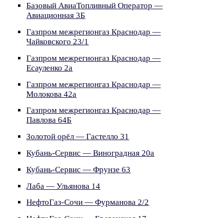
Базовый АвиаТопливный Оператор —
Авиационная 3Б
Газпром межрегионгаз Краснодар —
Чайковского 23/1
Газпром межрегионгаз Краснодар —
Есауленко 2а
Газпром межрегионгаз Краснодар —
Молокова 42а
Газпром межрегионгаз Краснодар —
Павлова 64Б
Золотой орёл — Гастелло 31
Кубань-Сервис — Виноградная 20а
Кубань-Сервис — Фрунзе 63
Лаба — Ульянова 14
НефтоГаз-Сочи — Фурманова 2/2