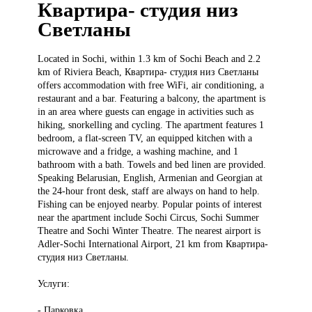
Квартира- студия низ
Светланы
Located in
Sochi, within 1.3 km of Sochi Beach and 2.2
km of Riviera Beach, Квартира- студия низ Светланы
offers accommodation with free WiFi, air conditioning, a
restaurant and a bar. Featuring a balcony, the apartment is
in an area where guests can engage in activities such as
hiking, snorkelling and cycling. The apartment features 1
bedroom, a flat-screen TV, an equipped kitchen with a
microwave and a fridge, a washing machine, and 1
bathroom with a bath. Towels and bed linen are provided.
Speaking Belarusian, English, Armenian and Georgian at
the 24-hour front desk, staff are always on hand to help.
Fishing can be enjoyed nearby. Popular points of interest
near the apartment include Sochi Circus, Sochi Summer
Theatre and Sochi Winter Theatre. The nearest airport is
Adler-Sochi International Airport, 21 km from Квартира-
студия низ Светланы.
Услуги:
- Парковка.