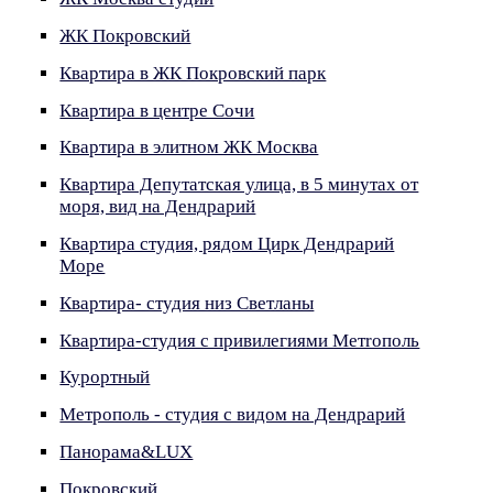
ЖК Покровский
Квартира в ЖК Покровский парк
Квартира в центре Сочи
Квартира в элитном ЖК Москва
Квартира Депутатская улица, в 5 минутах от
моря, вид на Дендрарий
Квартира студия, рядом Цирк Дендрарий
Море
Квартира- студия низ Светланы
Квартира-студия с привилегиями Метroполь
Курортный
Метрополь - студия с видом на Дендрарий
Панорама&LUX
Покровский