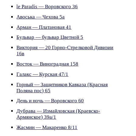
le Paradis — Воровского 36
Авоська — Чехова 5а
Арман — Платановая 41
Бульвар — бульвар Цветной 5
Виктория — 20 Горно-Стрелковой Дивизии
16в
Восток — Виноградная 158
Галакс — Курская 47/1
Горный — Защитников Кавказа (Красная
Поляна пос) 65
День и ночь — Воровского 60
Дубрава — Измайловская (Краевско-
Армянское) 39а/1
Жасмин — Макаренко 8/11