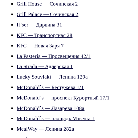
Grill House — Сочинская 2
Grill Palace — Сочинская 2
Il`ser — Дарвина 31
KFC — Транспортная 28
KFC — Новая Заря 7
La Pasteria — Просвещения 42/1
La Strada — Адлерская 1
Lucky Souvlaki — Ленина 129а
McDonald`s — Бестужева 1/1
McDonald`s — проспект Курортный 17/1
McDonald`s — Лазарева 108а
McDonald`s — площадь Мзымта 1
MealWay — Ленина 282а