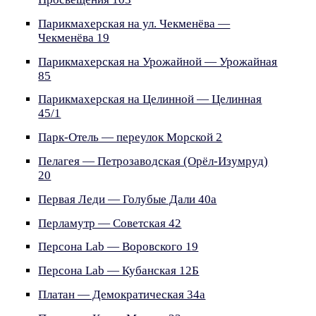
Парикмахерская на ул. Чекменёва —
Чекменёва 19
Парикмахерская на Урожайной — Урожайная
85
Парикмахерская на Целинной — Целинная
45/1
Парк-Отель — переулок Морской 2
Пелагея — Петрозаводская (Орёл-Изумруд)
20
Первая Леди — Голубые Дали 40а
Перламутр — Советская 42
Персона Lab — Воровского 19
Персона Lab — Кубанская 12Б
Платан — Демократическая 34а