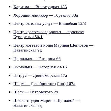
Харизма — Виноградная 183
Хороший маникюр — Горького 33а
Центр бытовых услуг — Вишнёвая 12/3
Центр красоты и здоровья — проспект
Курортный 50/1
Центр ногтевой моды Марины Щегловой —
Навагинская 9д
Цирюльня — Гагарина 66
Цирюльня — Нагорная 23/15
Цитрус — Дивноморская 17а
Шарм — Декабристов (Лоо) 167а
Шёлк — Островского 29
Школа-студия Марины Щегловой —
Навагинская 9д