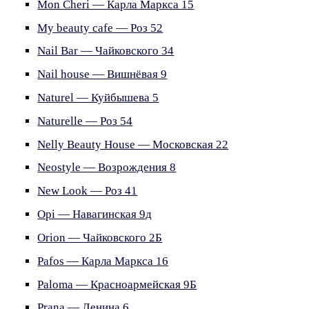
Mon Cheri — Карла Маркса 15
My beauty cafe — Роз 52
Nail Bar — Чайковского 34
Nail house — Вишнёвая 9
Naturel — Куйбышева 5
Naturelle — Роз 54
Nelly Beauty House — Московская 22
Neostyle — Возрождения 8
New Look — Роз 41
Opi — Навагинская 9д
Orion — Чайковского 2Б
Pafos — Карла Маркса 16
Paloma — Красноармейская 9Б
Prana — Ленина 6