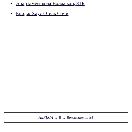
Апартаменты на Волжской, 81Б
Бридж Хаус Отель Сочи
АДРЕСА
→
В
→
Волжская
→
81