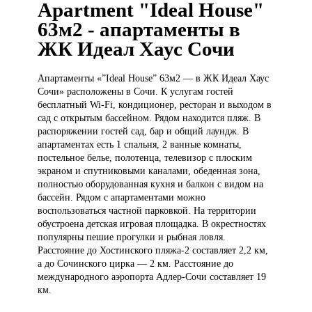
Apartment "Ideal House"
63м2 - апартаменты в
ЖК Идеал Хаус Сочи
Апартаменты «”Ideal
House” 63м2 — в ЖК Идеал Хаус
Сочи» расположены в Сочи. К услугам гостей
бесплатный Wi-Fi, кондиционер, ресторан и выходом в
сад с открытым бассейном. Рядом находится пляж. В
распоряжении гостей сад, бар и общий лаундж. В
апартаментах есть 1 спальня, 2 ванные комнаты,
постельное белье, полотенца, телевизор с плоским
экраном и спутниковыми каналами, обеденная зона,
полностью оборудованная кухня и балкон с видом на
бассейн. Рядом с апартаментами можно
воспользоваться частной парковкой. На территории
обустроена детская игровая площадка. В окрестностях
популярны пешие прогулки и рыбная ловля.
Расстояние до Хостинского пляжа-2 составляет 2,2 км,
а до Сочинского цирка — 2 км. Расстояние до
международного аэропорта Адлер-Сочи составляет 19
км.