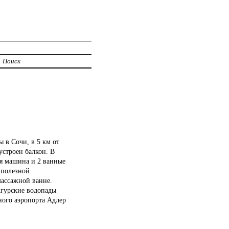
Поиск
 в Сочи, в 5 км от
устроен балкон. В
ая машина и 2 ванные
 полезной
массажной ванне.
Агурские водопады
ного аэропорта Адлер