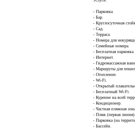
- Парковка.
- Бар.
- Круглосуточная стой
- Сад.
- Терраса.
- Номера для некурящ
- Семейные номера.
- Бесплатная парковка.
- Интернет.
- Гидромассажная ван
- Маршруты для пеших
- Отопление.
- Wi-Fi.
- Открытый плаватель
- Бесплатный Wi-Fi.
- Курение на всей тер
- Кондиционер.
- Частная пляжная зон
- Пляж (первая линия)
- Парковка (на террит
- Бассейн.