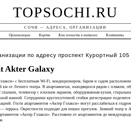
TOPSOCHI.RU
СОЧИ — АДРЕСА, ОРГАНИЗАЦИИ
а
Организации
Карта
Как попасть в каталог
Контакты
анизации по адресу проспект Курортный 105
t Akter Galaxy
элакси» с бесплатным Wi-Fi, кондиционером, баром и садом расположены
6 км от Летнего театра. В апартаментах, находящихся рядом с пляжем, об
 спальни, телевизор с плоским экраном, оборудованная кухня, стиральн
жной ванной. Сотрудники круглосуточной стойки регистрации поделятся
цией. Гости апартаментов «Актер Гэлакси» могут расслабиться в гидро
 — терраса. Окрестности подходят для пеших прогулок. Зимний театр и 
партаментов «Актер Гэлакси». Расстояние от апартаментов до международ
м.