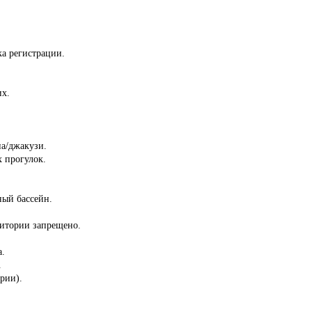
ка регистрации.
их.
на/джакузи.
 прогулок.
ный бассейн.
ритории запрещено.
а.
.
ории).