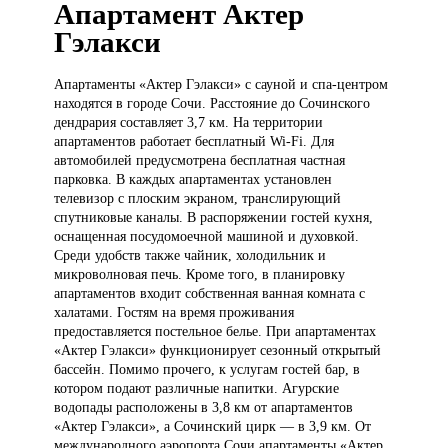
Апартамент Актер
Гэлакси
Апартаменты «Актер
Гэлакси» с сауной и спа-центром
находятся в городе Сочи. Расстояние до Сочинского
дендрария составляет 3,7 км. На территории
апартаментов работает бесплатный Wi-Fi. Для
автомобилей предусмотрена бесплатная частная
парковка. В каждых апартаментах установлен
телевизор с плоским экраном, транслирующий
спутниковые каналы. В распоряжении гостей кухня,
оснащенная посудомоечной машиной и духовкой.
Среди удобств также чайник, холодильник и
микроволновая печь. Кроме того, в планировку
апартаментов входит собственная ванная комната с
халатами. Гостям на время проживания
предоставляется постельное белье. При апартаментах
«Актер Гэлакси» функционирует сезонный открытый
бассейн. Помимо прочего, к услугам гостей бар, в
котором подают различные напитки. Агурские
водопады расположены в 3,8 км от апартаментов
«Актер Гэлакси», а Сочинский цирк — в 3,9 км. От
международного аэропорта Сочи апартаменты «Актер