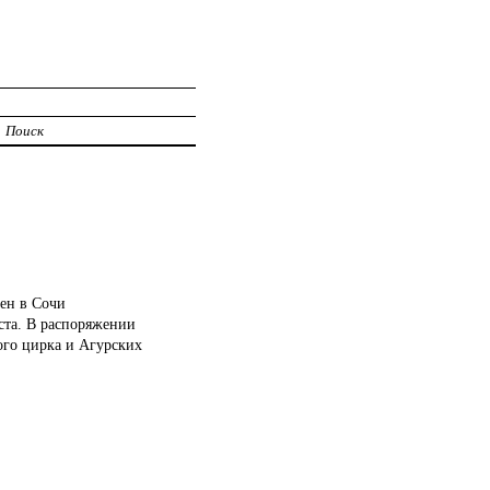
Поиск
жен в Сочи
ста. В распоряжении
ого цирка и Агурских