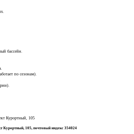
их.
ный бассейн.
а.
аботает по сезонам).
.
ории).
пект Курортный, 105
ект Курортный, 105, почтовый индекс 354024