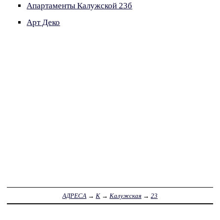
Апартаменты Калужской 23б
Арт Деко
АДРЕСА
→
К
→
Калужская
→
23