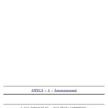
АДРЕСА
→
А
→
Аэровокзальный
© 2013
TOPSOCHI.RU
— ВСЕ ПРАВА ЗАЩИЩЕНЫ.